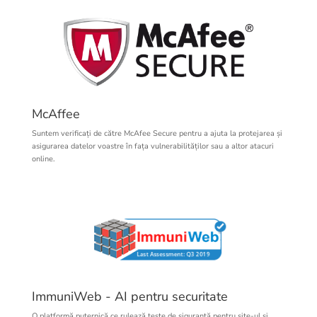
McAffee
Suntem verificați de către McAfee Secure pentru a ajuta la protejarea și
asigurarea datelor voastre în fața vulnerabilităților sau a altor atacuri
online.
ImmuniWeb - AI pentru securitate
O platformă puternică ce rulează teste de siguranță pentru site-ul și