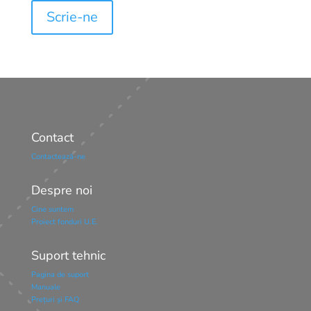
Scrie-ne
Contact
Contactează-ne
Despre noi
Cine suntem
Proiect fonduri U.E.
Suport tehnic
Pagina de suport
Manuale
Prețuri și FAQ