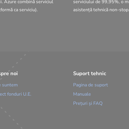
ii. Azure combină serviciul
serviciului de 99,95%
, o m
tformă ca serviciu).
asistență tehnică non-stop
pre noi
Suport tehnic
e suntem
Pagina de suport
ect fonduri U.E.
Manuale
Prețuri și FAQ