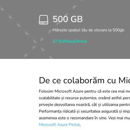
500 GB

Mărește spațiul tău de stocare la 500gb
27 EUR/lună/firmă
De ce colaborăm cu Mi
Folosim Microsoft Azure pentru că este cea mai m
scalabilitate și resurse puternice, creând astfel pe
privește dezvoltarea noastră, cât și utilizarea pentru v
Performanța ridicată și securitatea asigurată și i
asemenea este o recomandare în sine. Vezi mai mul
Microsoft Azure Portal
.