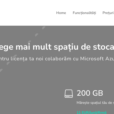
Home
Funcționalități
Prețuri
ege mai mult spațiu de stoca
tru licența ta noi colaborăm cu Microsoft Az
200 GB

Mărește spațiul tău de
11 EUR/lună/firmă