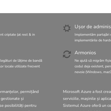
Ușor de adminis
nt criptate (at rest & in
Implementăm partajări d
implementările de hard
Armonios
ă, legături de lățime de bandă
Ne ajută să migrăm fișie
or locale utilizate frecvent
codul deja existent, pe
nevoie (Windows, macO
ormanțelor
, permițând
Microsoft Azure a fost crea
 gestionate și
serviciile, mașinile și aplic
e posibilități pentru
Sistemul Azure oferă un c