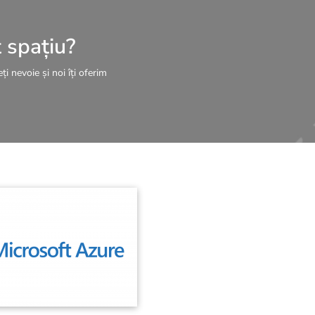
t spațiu?
ți nevoie și noi îți oferim