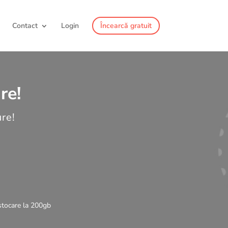
Contact
Login
Încearcă gratuit
re!
ure!
 stocare la 200gb