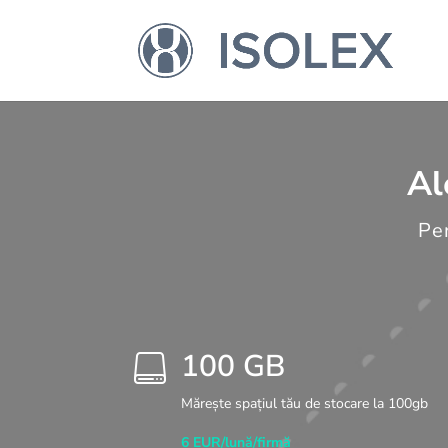
Al
Pen
100 GB

Mărește spațiul tău de stocare la 100gb
6 EUR/lună/firmă