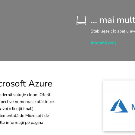
... mai mul

Stabilește cât spațiu ave
întreabă preț
crosoft Azure
odernă soluție cloud. Oferă
rspective numeroase atât în ce
oi (clienții finali).
mplementată de Microsoft de
te informații pe pagina